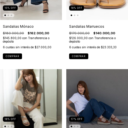
10
%
OFF
18
%
OFF
Sandalias Mónaco
Sandalias Marruecos
$180.000,00
$162.000,00
$170.000,00
$140.000,00
$145.800,00
con
Transferencia o
$126.000,00
con
Transferencia o
depósito
depósito
6
cuotas sin interés de
$27.000,00
6
cuotas sin interés de
$23.333,33
COMPRAR
COMPRAR
18
%
OFF
17
%
OFF