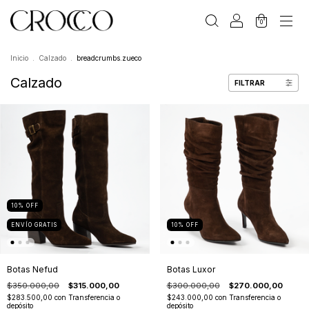
0
Inicio
.
Calzado
.
breadcrumbs.zueco
Calzado
FILTRAR
10
%
OFF
ENVÍO GRATIS
10
%
OFF
Botas Nefud
Botas Luxor
$350.000,00
$315.000,00
$300.000,00
$270.000,00
$283.500,00
con
Transferencia o
$243.000,00
con
Transferencia o
depósito
depósito