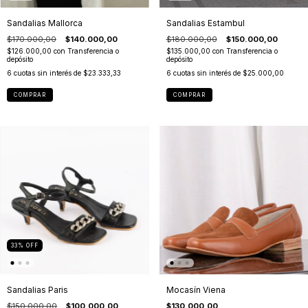
Sandalias Mallorca
Sandalias Estambul
$170.000,00
$140.000,00
$180.000,00
$150.000,00
$126.000,00
con
Transferencia o
$135.000,00
con
Transferencia o
depósito
depósito
6
cuotas sin interés de
$23.333,33
6
cuotas sin interés de
$25.000,00
COMPRAR
COMPRAR
33
%
OFF
Sandalias Paris
Mocasín Viena
$150.000,00
$100.000,00
$130.000,00