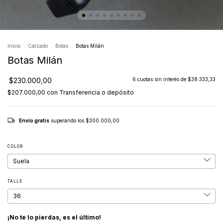
Inicio
.
Calzado
.
Botas
.
Botas Milán
Botas Milán
$230.000,00
6
cuotas sin interés de
$38.333,33
$207.000,00
con
Transferencia o depósito
Envío gratis
superando los
$300.000,00
COLOR
TALLE
¡No te lo pierdas, es el último!