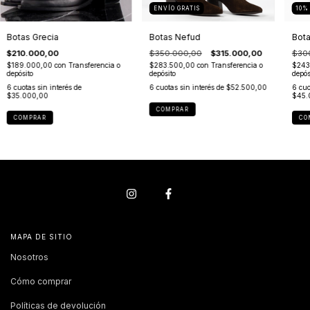
ENVÍO GRATIS
10
Botas Grecia
Botas Nefud
Bota
$210.000,00
$350.000,00
$315.000,00
$30
$189.000,00
con
Transferencia o
$283.500,00
con
Transferencia o
$243
depósito
depósito
depós
6
cuotas sin interés de
6
cuotas sin interés de
$52.500,00
6
cuo
$35.000,00
$45.
COMPRAR
COMPRAR
CO
MAPA DE SITIO
Nosotros
Cómo comprar
Políticas de devolución