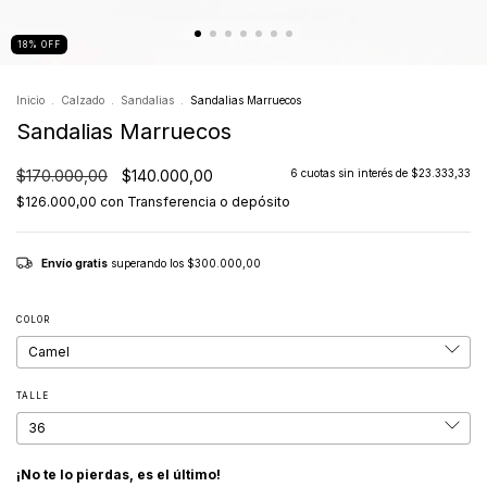
18
%
OFF
Inicio
.
Calzado
.
Sandalias
.
Sandalias Marruecos
Sandalias Marruecos
$170.000,00
$140.000,00
6
cuotas sin interés de
$23.333,33
$126.000,00
con
Transferencia o depósito
Envío gratis
superando los
$300.000,00
COLOR
TALLE
¡No te lo pierdas, es el último!