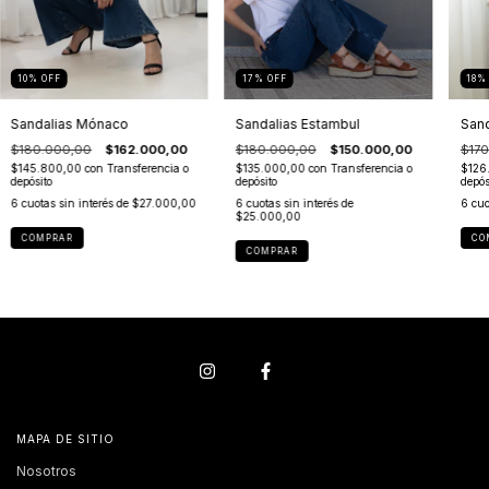
10
%
OFF
17
%
OFF
18
Sandalias Mónaco
Sandalias Estambul
Sand
$180.000,00
$162.000,00
$180.000,00
$150.000,00
$170
$145.800,00
con
Transferencia o
$135.000,00
con
Transferencia o
$126
depósito
depósito
depós
6
cuotas sin interés de
$27.000,00
6
cuotas sin interés de
6
cuo
$25.000,00
COMPRAR
CO
COMPRAR
MAPA DE SITIO
Nosotros