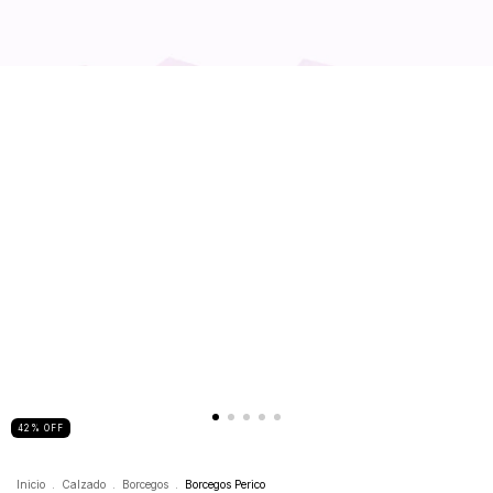
42
%
OFF
Inicio
.
Calzado
.
Borcegos
.
Borcegos Perico