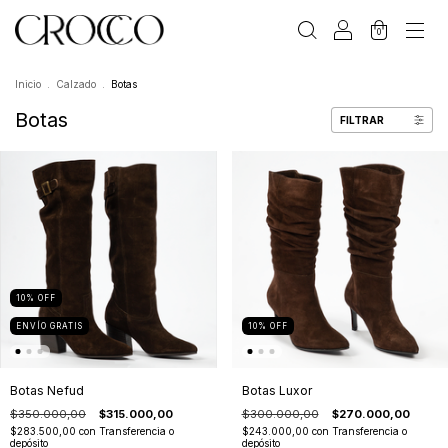
0
Inicio
.
Calzado
.
Botas
Botas
FILTRAR
10
%
OFF
ENVÍO GRATIS
10
%
OFF
Botas Nefud
Botas Luxor
$350.000,00
$315.000,00
$300.000,00
$270.000,00
$283.500,00
con
Transferencia o
$243.000,00
con
Transferencia o
depósito
depósito