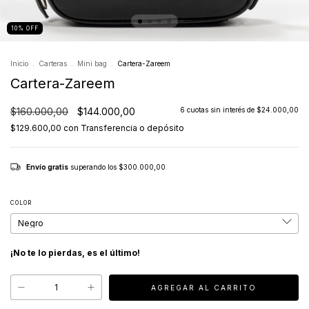
10
%
OFF
Inicio
.
Carteras
.
Mini bag
.
Cartera-Zareem
Cartera-Zareem
$160.000,00
$144.000,00
6
cuotas sin interés de
$24.000,00
$129.600,00
con
Transferencia o depósito
Envío gratis
superando los
$300.000,00
COLOR
¡No te lo pierdas, es el último!