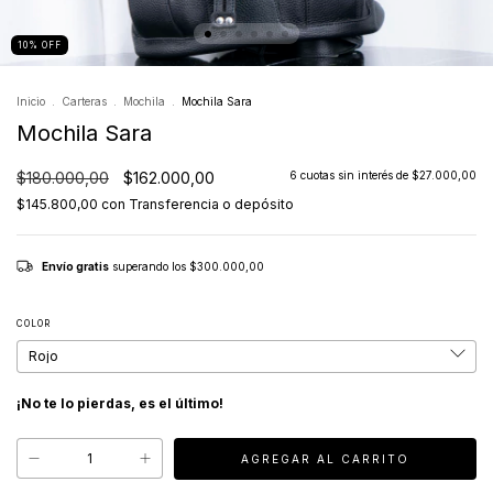
10
%
OFF
Inicio
.
Carteras
.
Mochila
.
Mochila Sara
Mochila Sara
$180.000,00
$162.000,00
6
cuotas sin interés de
$27.000,00
$145.800,00
con
Transferencia o depósito
Envío gratis
superando los
$300.000,00
COLOR
¡No te lo pierdas, es el último!