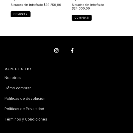
6
cuotas sin interés de
$29.250,00
6
cuotas sin interés de
$24.000,00
COMPRAR
COMPRAR
MAPA DE SITIO
Nosotros
Cómo comprar
Políticas de devolución
Políticas de Privacidad
Términos y Condiciones