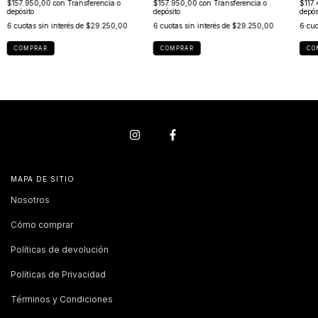
$157.950,00
con
Transferencia o
$157.950,00
con
Transferencia o
$117
depósito
depósito
depós
6
cuotas sin interés de
$29.250,00
6
cuotas sin interés de
$29.250,00
6
cuo
COMPRAR
COMPRAR
CO
MAPA DE SITIO
Nosotros
Cómo comprar
Políticas de devolución
Políticas de Privacidad
Términos y Condiciones