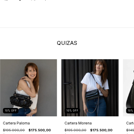
QUIZAS
10
%
OFF
10
%
OFF
10
Cartera Paloma
Cartera Morena
Cart
$195.000,00
$175.500,00
$195.000,00
$175.500,00
$14